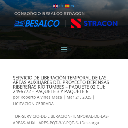
EN
ES
SERVICIO DE LIBERACIÓN TEMPORAL DE LAS
ÁREAS AUXILIARES DEL PROYECTO DEFENSAS
RIBEREÑAS RÍO TUMBES – PAQUETE 02 CUI:
2496772 – PAQUETE 3 Y PAQUETE 6
por
Roberto Alvines Maza
|
Mar 21, 2025
|
LICITACION CERRADA
TDR-SERVICIO-DE-LIBERACION-TEMPORAL-DE-LAS-
AREAS-AUXILIARES-PQT-3-Y-PQT-6-1Descarga